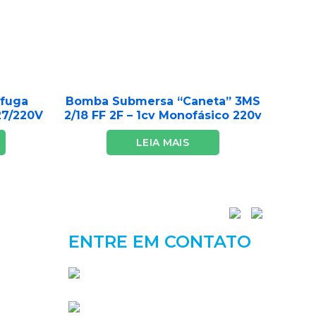
ífuga
Bomba Submersa “Caneta” 3MS
27/220V
2/18 FF 2F – 1cv Monofásico 220v
LEIA MAIS
ENTRE EM CONTATO
Telefone: (19) 3232-2552
WhatsApp: (19) 99471-9796
Endereço: Av. Andrade Neves