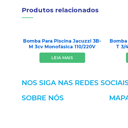
Produtos relacionados
Bomba Para Piscina Jacuzzi 3B-
Bomba P
M 3cv Monofásica 110/220V
T 3/
LEIA MAIS
NOS SIGA NAS REDES SOCIAI
SOBRE NÓS
MAPA
A Castelo Bombas iniciou suas
Principal
atividades em Dezembro de 1996 e,
Instituci
desde então, vem conquistando a
preferência de empresas e