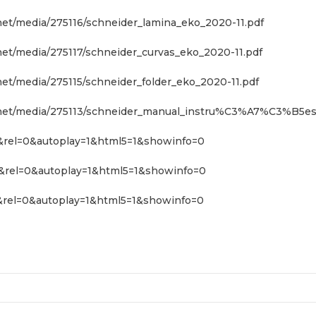
et/media/275116/schneider_lamina_eko_2020-11.pdf
et/media/275117/schneider_curvas_eko_2020-11.pdf
et/media/275115/schneider_folder_eko_2020-11.pdf
.net/media/275113/schneider_manual_instru%C3%A7%C3%B5es_
rel=0&autoplay=1&html5=1&showinfo=0
rel=0&autoplay=1&html5=1&showinfo=0
rel=0&autoplay=1&html5=1&showinfo=0