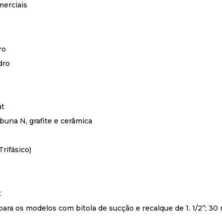
merciais
ro
dro
at
buna N, grafite e cerâmica
rifásico)
C
ara os modelos com bitola de sucção e recalque de 1. 1/2’’; 30