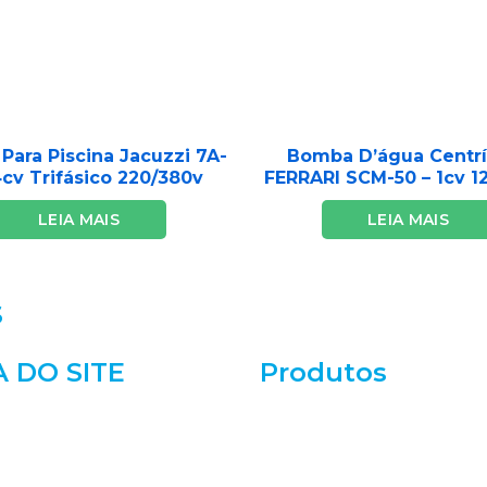
ara Piscina Jacuzzi 7A-
Bomba D’água Centr
4cv Trifásico 220/380v
FERRARI SCM-50 – 1cv 1
LEIA MAIS
LEIA MAIS
S
 DO SITE
Produtos
Acessórios
Bombas
onal